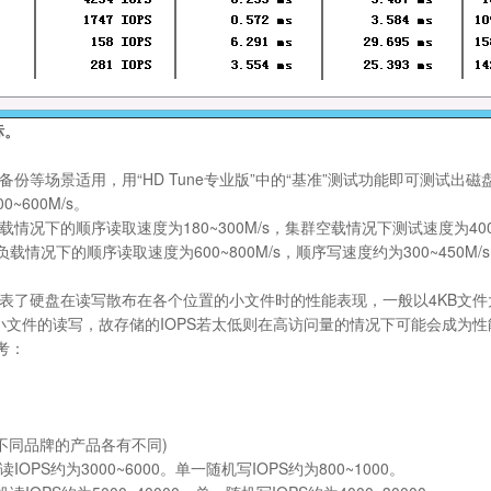
标。
等场景适用，用“HD Tune专业版”中的“基准”测试功能即可测试出磁
0~600M/s。
况下的顺序读取速度为180~300M/s，集群空载情况下测试速度为400~7
情况下的顺序读取速度为600~800M/s，顺序写速度约为300~450M/
盘在读写散布在各个位置的小文件时的性能表现，一般以4KB文件大小为标准,I
件的读写，故存储的IOPS若太低则在高访问量的情况下可能会成为性能瓶颈。 
考：
 (不同品牌的产品各有不同)
S约为3000~6000。单一随机写IOPS约为800~1000。